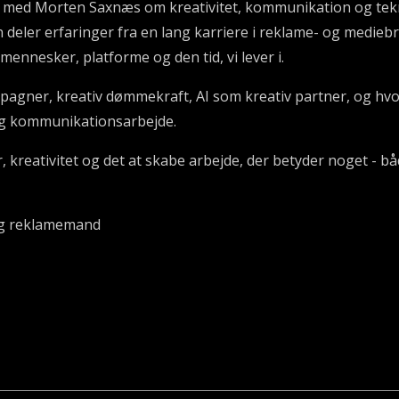
a med Morten Saxnæs om kreativitet, kommunikation og tekno
n deler erfaringer fra en lang karriere i reklame- og medie
ennesker, platforme og den tid, vi lever i.
agner, kreativ dømmekraft, AI som kreativ partner, og hv
- og kommunikationsarbejde.
kreativitet og det at skabe arbejde, der betyder noget - b
og reklamemand