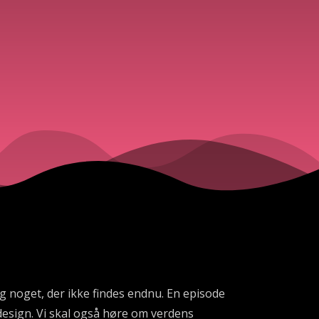
ig noget, der ikke findes endnu. En episode
design. Vi skal også høre om verdens