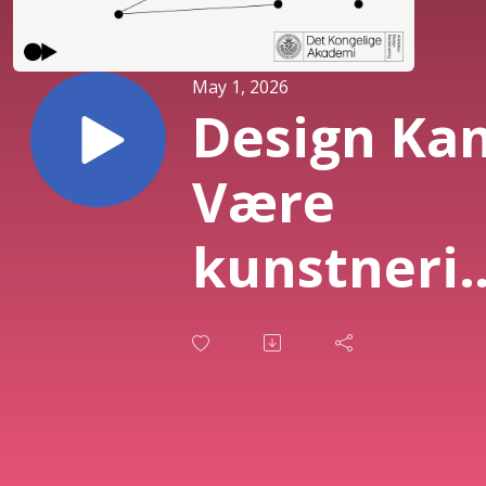
May 1, 2026
Design Ka
Være
kunstneri
metode -
med Elena
Astrid Roj