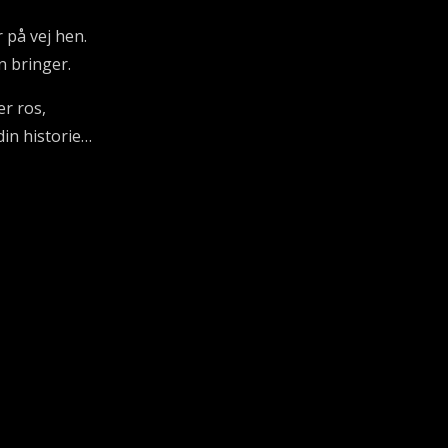
 på vej hen.
n bringer.
ler ros,
din historie…