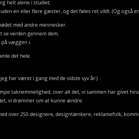
g helt alene i studiet.
 uden en eller flere gæster, og det føles ret vildt. (Og også 
mødet med andre mennesker.
at se verden gennem dem.
 på væggen i.
amle det hele.
 jeg har været i gang med de sidste syv år:)
mpe taknemmelighed, over alt det, vi sammen har givet hina
 det, vi drømmer om at kunne ændre.
lt med over 250 designere, designtænkere, reklamefolk, komm